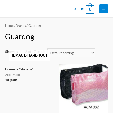
0,00
₴
0
Home
/ Brands / Guardog
Guardog
Showing 1–12 of 17 results
НЕМАЄ В НАЯВНОСТІ
Брелок “Чохол”
Аксесуари
100,00
₴