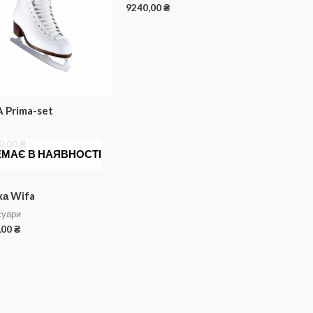
9240,00
₴
 Prima-set
0,00
₴
ЕМАЄ В НАЯВНОСТІ
а Wifa
суари
,00
₴