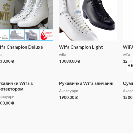
ifa Champion Deluxe
Wifa Champion Light
WIFA
fa
wifa
wifa
30,00
₴
10080,00
₴
1274
Н
кавички Wifa з
Рукавички Wifa звичайні
Сумк
ротектором
Аксесуари
Аксе
сесуари
1900,00
₴
1500
00,00
₴