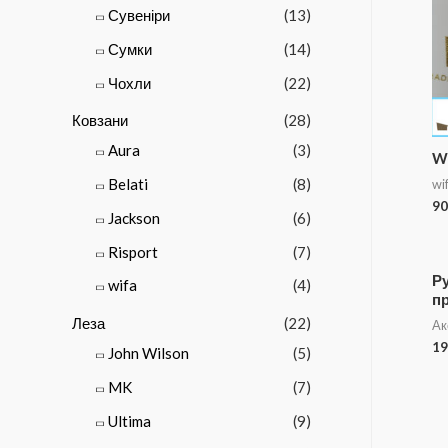
Сувеніри
(13)
Сумки
(14)
Чохли
(22)
Ковзани
(28)
Aura
(3)
W
Belati
(8)
wi
90
Jackson
(6)
Risport
(7)
Ру
wifa
(4)
п
Леза
(22)
Ак
19
John Wilson
(5)
MK
(7)
Ultima
(9)