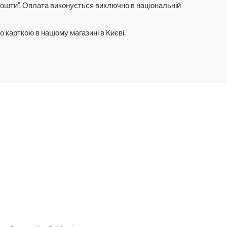
о
ш
ти”. Оплата
виконується виключно
в нац
і
ональн
і
й
о карткою в нашому магазині в Києві.