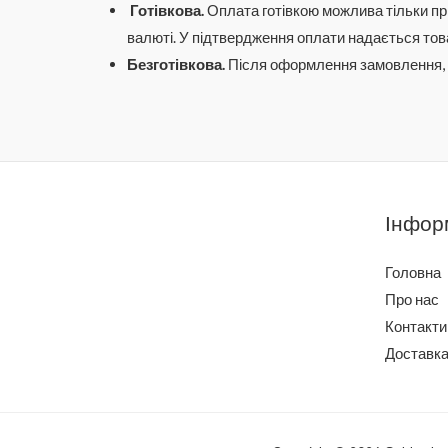
Готівкова
.
Оплата
готівкою
можлива
т
і
льк
и
пр
валюті. У п
і
дтвер
дж
ен
ня
оплати надається тов
Без
готівкова
.
П
ісля
оформлен
ня
за
мовлення
Інфор
Головна
Про нас
Контакти
Доставка