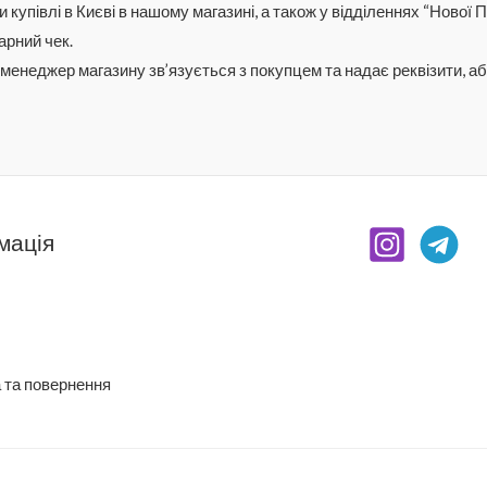
и
купівлі
в Києв
і
в нашому магазині, а так
ож
у
відділеннях
“Ново
ї
П
арний чек.
, менеджер магазин
у
зв’язується з покупцем та надає реквізити, аб
мація
 та повернення