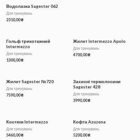
Водолазка Sagester 062
Для тренувань
2310,00
₴
Гольф трикотажний
Жилет Intermezzo Apolo
Intermezzo
Для тренувань
Для тренувань
4700,00
₴
1300,00
₴
Жилет Sagester №720
Захисні термолосини
Sagester 428
Для тренувань
Для тренувань
7590,00
₴
3990,00
₴
Костюм Intermezzo
Кофта Azuzena
Для тренувань
Для тренувань
5460,00
₴
5200,00
₴