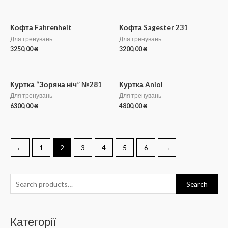
Кофта Fahrenheit
Кофта Sagester 231
Для тренувань
Для тренувань
3250,00
₴
3200,00
₴
Куртка “Зоряна ніч” №281
Куртка Aniol
Для тренувань
Для тренувань
6300,00
₴
4800,00
₴
←
1
2
3
4
5
6
→
Search
Категорії