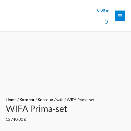
0,00
₴
Main
0
Men
Home
/
Каталог
/
Ковзани
/
wifa
/ WIFA Prima-set
WIFA Prima-set
12740,00
₴