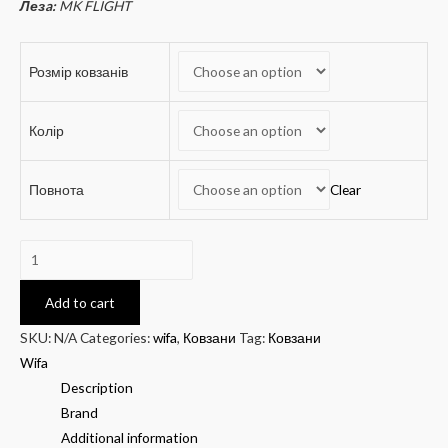
Лезa:
MK FLIGHT
Розмір ковзанів
Колір
Повнота
Clear
WIFA
Prima-
set
Add to cart
quantity
SKU:
N/A
Categories:
wifa
,
Ковзани
Tag:
Ковзани
Wifa
Description
Brand
Additional information