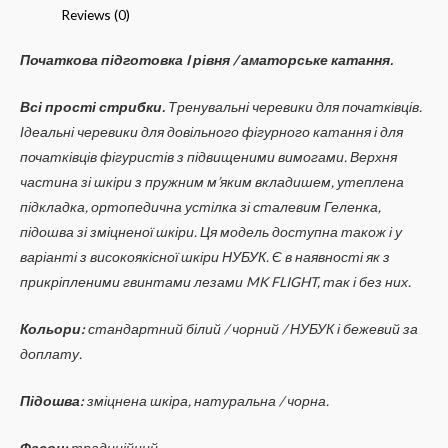
Reviews (0)
Початкова підготовка I рівня / аматорське катання.
Всі прості стрибки.
Тренувальні черевики для початківців.
Ідеальні черевики для довільного фігурного катання і для
початківців фігуристів з підвищеними вимогами. Верхня
частина зі шкіри з пружним м’яким вкладишем, утеплена
підкладка, ортопедична устілка зі сталевим Геленка,
підошва зі зміцненої шкіри. Ця модель доступна також і у
варіанті з високоякісної шкіри НУБУК. Є в наявності як з
прикріпленими гвинтами лезами MK FLIGHT, так і без них.
Кольори:
стандартний білий / чорний / НУБУК і бежевий за
доплату.
Підошва:
зміцнена шкіра, натуральна / чорна.
Фасон:
традиційний.