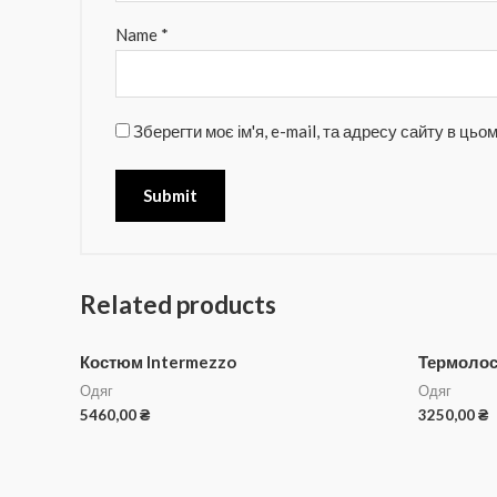
Name
*
Зберегти моє ім'я, e-mail, та адресу сайту в ць
Related products
Костюм Intermezzo
Термолос
Одяг
Одяг
5460,00
₴
3250,00
₴