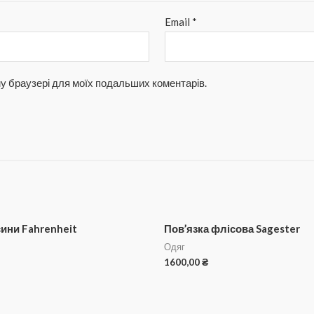
Email
*
ому браузері для моїх подальших коментарів.
ини Fahrenheit
Пов’язка флісова Sagester
Одяг
1600,00
₴