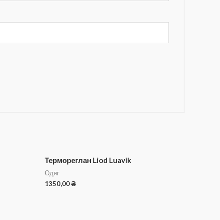
Термореглан Liod Luavik
Одяг
1350,00
₴