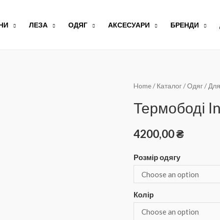
НИ
ЛЕЗА
ОДЯГ
АКСЕСУАРИ
БРЕНДИ
Home
/
Каталог
/
Одяг
/
Для
Термободі I
4200,00
₴
Розмір одягу
Колір