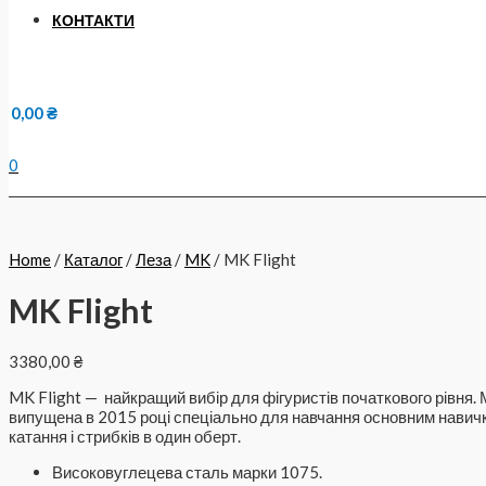
КОНТАКТИ
0,00
₴
0
Home
/
Каталог
/
Леза
/
MK
/ MK Flight
MK Flight
3380,00
₴
MK Flight — найкращий вибір для фігуристів початкового рівня.
випущена в 2015 році спеціально для навчання основним навич
катання і стрибків в один оберт.
Високовуглецева сталь марки 1075.