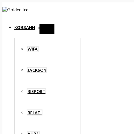
Перейти
до
вмісту
КОВЗАНИ
Перемикач
меню
WIFA
JACKSON
RISPORT
BELATI