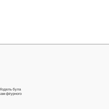
 Модель була
кам фігурного